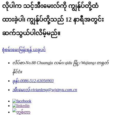
လိုပါက သင့်အီးမေးလ်ကို ကျွန်ုပ်တို့ထံ
ထားခဲ့ပါ၊ ကျွန်ုပ်တို့သည် 12 နာရီအတွင်း
ဆက်သွယ်ပါလိမ့်မည်။
စုံစမ်းမေးမြန်းရန် ယခုပင်
လိပ်စာ-
No.88 Chuangju လမ်း၊ qidu မြို့၊ Wujiang၊ တရုတ်
နိုင်ငံ။
ဖုန်း-
0086-512-63056903
အီးမေးလ်-
vivianleng@wjxinyu.com.cn