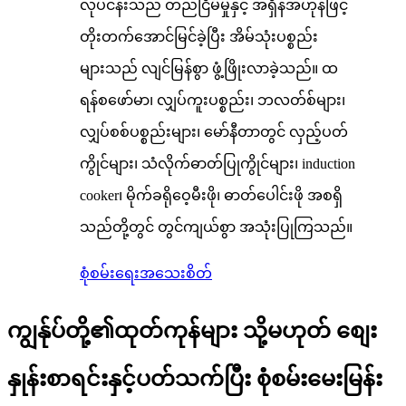
လုပ်ငန်းသည် တည်ငြိမ်မှုနှင့် အရှိန်အဟုန်ဖြင့်
တိုးတက်အောင်မြင်ခဲ့ပြီး အိမ်သုံးပစ္စည်း
များသည် လျင်မြန်စွာ ဖွံ့ဖြိုးလာခဲ့သည်။ ထ
ရန်စဖော်မာ၊ လျှပ်ကူးပစ္စည်း၊ ဘလတ်စ်များ၊
လျှပ်စစ်ပစ္စည်းများ၊ မော်နီတာတွင် လှည့်ပတ်
ကွိုင်များ၊ သံလိုက်ဓာတ်ပြုကွိုင်များ၊ induction
cooker၊ မိုက်ခရိုဝေ့မီးဖို၊ ဓာတ်ပေါင်းဖို အစရှိ
သည်တို့တွင် တွင်ကျယ်စွာ အသုံးပြုကြသည်။
စုံစမ်းရေး
အသေးစိတ်
ကျွန်ုပ်တို့၏ထုတ်ကုန်များ သို့မဟုတ် စျေး
နှုန်းစာရင်းနှင့်ပတ်သက်ပြီး စုံစမ်းမေးမြန်း