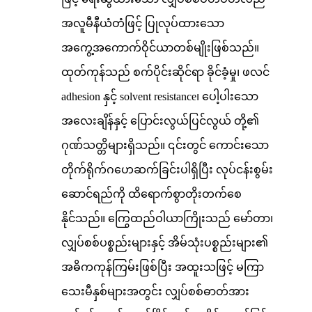
အလူမီနီယံတံဖြင့် ပြုလုပ်ထားသော
အကွေ့အကောက်ဝိုင်ယာတစ်မျိုးဖြစ်သည်။
ထုတ်ကုန်သည် စက်ပိုင်းဆိုင်ရာ ခိုင်ခံ့မှု၊ ဖလင်
adhesion နှင့် solvent resistance၊ ပေါ့ပါးသော
အလေးချိန်နှင့် ပြောင်းလွယ်ပြင်လွယ် တို့၏
ဂုဏ်သတ္တိများရှိသည်။ ၎င်းတွင် ကောင်းသော
တိုက်ရိုက်ဂဟေဆက်ခြင်းပါရှိပြီး လုပ်ငန်းစွမ်း
ဆောင်ရည်ကို ထိရောက်စွာတိုးတက်စေ
နိုင်သည်။ ကြွေထည်ဝါယာကြိုးသည် မော်တာ၊
လျှပ်စစ်ပစ္စည်းများနှင့် အိမ်သုံးပစ္စည်းများ၏
အဓိကကုန်ကြမ်းဖြစ်ပြီး အထူးသဖြင့် မကြာ
သေးမီနှစ်များအတွင်း လျှပ်စစ်ဓာတ်အား