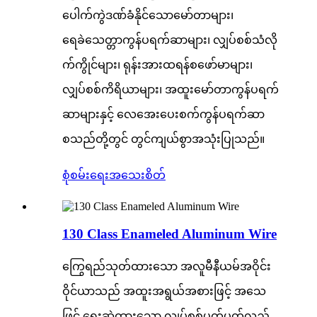
ပေါက်ကွဲဒဏ်ခံနိုင်သောမော်တာများ၊
ရေခဲသေတ္တာကွန်ပရက်ဆာများ၊ လျှပ်စစ်သံလို
က်ကွိုင်များ၊ ရုန်းအားထရန်စဖော်မာများ၊
လျှပ်စစ်ကိရိယာများ၊ အထူးမော်တာကွန်ပရက်
ဆာများနှင့် လေအေးပေးစက်ကွန်ပရက်ဆာ
စသည်တို့တွင် တွင်ကျယ်စွာအသုံးပြုသည်။
စုံစမ်းရေး
အသေးစိတ်
130 Class Enameled Aluminum Wire
ကြွေရည်သုတ်ထားသော အလူမီနီယမ်အဝိုင်း
ဝိုင်ယာသည် အထူးအရွယ်အစားဖြင့် အသေ
ဖြင့် ရေးဆွဲထားသော လျှပ်စစ်ပတ်ပတ်လည်