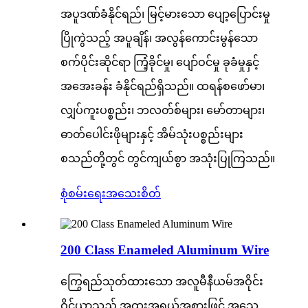
အပူဒဏ်ခံနိုင်ရည်၊ မြင့်မားသော ပျော့ပြောင်းမှု
ပြိုကွဲသည့် အပူချိန်၊ အလွန်ကောင်းမွန်သော
စက်ပိုင်းဆိုင်ရာ ကြံ့ခိုင်မှု၊ ပျော်ဝင်မှု ခုခံမှုနှင့်
အအေးခန်း ခံနိုင်ရည်ရှိသည်။ ထရန်စဖော်မာ၊
လျှပ်ကူးပစ္စည်း၊ ဘလတ်စ်များ၊ မော်တာများ၊
ဓာတ်ပေါင်းဖိုများနှင့် အိမ်သုံးပစ္စည်းများ
စသည်တို့တွင် တွင်ကျယ်စွာ အသုံးပြုကြသည်။
စုံစမ်းရေး
အသေးစိတ်
200 Class Enameled Aluminum Wire
ကြွေရည်သုတ်ထားသော အလူမီနီယမ်အဝိုင်း
ဝိုင်ယာသည် အထူးအရွယ်အစားဖြင့် အသေ