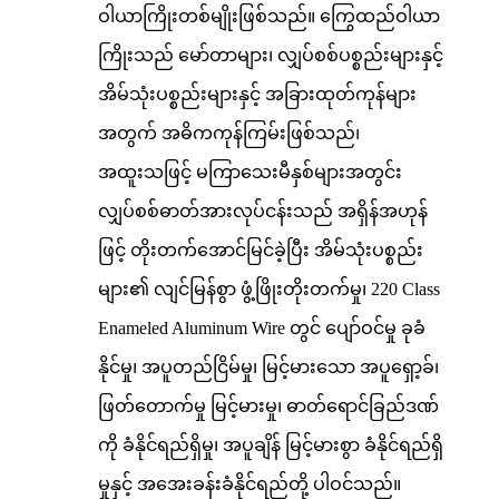
ဝါယာကြိုးတစ်မျိုးဖြစ်သည်။ ကြွေထည်ဝါယာ
ကြိုးသည် မော်တာများ၊ လျှပ်စစ်ပစ္စည်းများနှင့်
အိမ်သုံးပစ္စည်းများနှင့် အခြားထုတ်ကုန်များ
အတွက် အဓိကကုန်ကြမ်းဖြစ်သည်၊
အထူးသဖြင့် မကြာသေးမီနှစ်များအတွင်း
လျှပ်စစ်ဓာတ်အားလုပ်ငန်းသည် အရှိန်အဟုန်
ဖြင့် တိုးတက်အောင်မြင်ခဲ့ပြီး အိမ်သုံးပစ္စည်း
များ၏ လျင်မြန်စွာ ဖွံ့ဖြိုးတိုးတက်မှု၊ 220 Class
Enameled Aluminum Wire တွင် ပျော်ဝင်မှု ခုခံ
နိုင်မှု၊ အပူတည်ငြိမ်မှု၊ မြင့်မားသော အပူရှော့ခ်၊
ဖြတ်တောက်မှု မြင့်မားမှု၊ ဓာတ်ရောင်ခြည်ဒဏ်
ကို ခံနိုင်ရည်ရှိမှု၊ အပူချိန် မြင့်မားစွာ ခံနိုင်ရည်ရှိ
မှုနှင့် အအေးခန်းခံနိုင်ရည်တို့ ပါဝင်သည်။