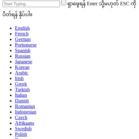
ရှာဖွေရန် Enter သို့မဟုတ် ESC ကို
ပိတ်ရန် နှိပ်ပါ။
English
French
German
Portuguese
Spanish
Russian
Japanese
Korean
Arabic
Irish
Greek
Turkish
Italian
Danish
Romanian
Indonesian
Czech
Afrikaans
Swedish
Polish