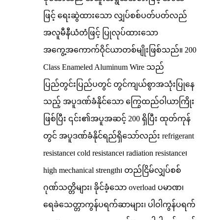
ဖြင့် ရေးဆွဲထားသော လျှပ်စစ်ပတ်ပတ်လည်
အလူမီနီယံတံဖြင့် ပြုလုပ်ထားသော
အကွေ့အကောက်ဝိုင်ယာတစ်မျိုးဖြစ်သည်။ 200
Class Enameled Aluminum Wire သည်
ပြည်တွင်းပြည်ပတွင် တွင်ကျယ်စွာအသုံးပြုနေ
သည့် အပူဒဏ်ခံနိုင်သော ကြွေထည်ဝါယာကြိုး
ဖြစ်ပြီး ၎င်း၏အပူအဆင့် 200 ရှိပြီး ထုတ်ကုန်
တွင် အပူဒဏ်ခံနိုင်ရည်ရှိသော်လည်း refrigerant
resistance၊ cold resistance၊ radiation resistance၊
high mechanical strength၊ တည်ငြိမ်လျှပ်စစ်
ဂုဏ်သတ္တိများ၊ ခိုင်ခံ့သော overload ပမာဏ၊
ရေခဲသေတ္တာကွန်ပရက်ဆာများ၊ ပါဝါကွန်ပရက်