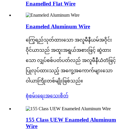
Enamelled Flat Wire
Enameled Aluminum Wire
ကြွေရည်သုတ်ထားသော အလူမီနီယမ်အဝိုင်း
ဝိုင်ယာသည် အထူးအရွယ်အစားဖြင့် ဆွဲထား
သော လျှပ်စစ်ပတ်ပတ်လည် အလူမီနီယံတံဖြင့်
ပြုလုပ်ထားသည့် အကွေ့အကောက်များသော
ဝါယာကြိုးတစ်မျိုးဖြစ်သည်။
စုံစမ်းရေး
အသေးစိတ်
155 Class UEW Enameled Aluminum
Wire