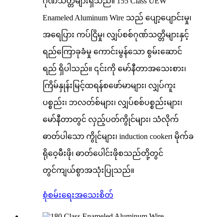
ဂုဏ်သတ္တိများရှိသည်။ 155 Class UEW
Enameled Aluminum Wire သည် ပျော့ပျောင်းမှု၊
အရေပြား ကပ်ငြိမှု၊ လျှပ်စစ်ဂုဏ်သတ္တိများနှင့်
ရည်ကြောခုခံမှု ကောင်းမွန်သော စွမ်းဆောင်
ရည် ရှိပါသည်။ ၎င်းကို မော်နီတာအသေးစား၊
ကြိမ်နှုန်းမြင့်ထရန်စဖော်မာများ၊ လျှပ်ကူး
ပစ္စည်း၊ ဘလတ်စ်များ၊ လျှပ်စစ်ပစ္စည်းများ၊
မော်နီတာတွင် လှည့်ပတ်ကွိုင်များ၊ သံလိုက်
ဓာတ်ပါသော ကွိုင်များ၊ induction cooker၊ မိုက်ခ
ရိုဝေ့မီးဖို၊ ဓာတ်ပေါင်းဖိုစသည်တို့တွင်
တွင်ကျယ်စွာအသုံးပြုသည်။
စုံစမ်းရေး
အသေးစိတ်