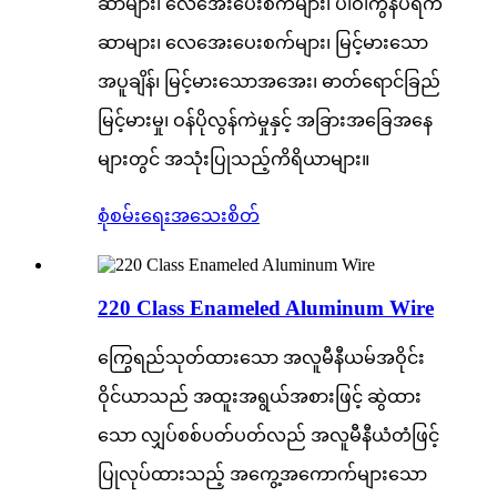
ဆာများ၊ လေအေးပေးစက်များ၊ ပါဝါကွန်ပရက်
ဆာများ၊ လေအေးပေးစက်များ၊ မြင့်မားသော
အပူချိန်၊ မြင့်မားသောအအေး၊ ဓာတ်ရောင်ခြည်
မြင့်မားမှု၊ ဝန်ပိုလွန်ကဲမှုနှင့် အခြားအခြေအနေ
များတွင် အသုံးပြုသည့်ကိရိယာများ။
စုံစမ်းရေး
အသေးစိတ်
220 Class Enameled Aluminum Wire
ကြွေရည်သုတ်ထားသော အလူမီနီယမ်အဝိုင်း
ဝိုင်ယာသည် အထူးအရွယ်အစားဖြင့် ဆွဲထား
သော လျှပ်စစ်ပတ်ပတ်လည် အလူမီနီယံတံဖြင့်
ပြုလုပ်ထားသည့် အကွေ့အကောက်များသော