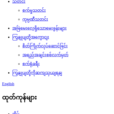
သတင်း
စက်မှုသတင်း
ကုမ္ပဏီသတင်း
အမြဲမေးလေ့ရှိသောမေးခွန်းများ
ကြှနျုပျတို့အကွောငျး
စိတ်ကြိုက်လုပ်ဆောင်ခြင်း
အရည်အချင်းစစ်လက်မှတ်
စက်ရုံခရီး
ကြှနျုပျတို့ကိုဆကျသှယျရနျ
English
ထုတ်ကုန်များ
အိမ်