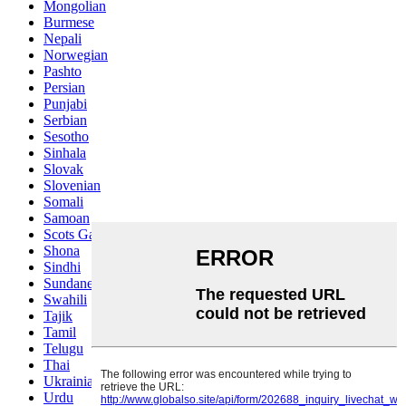
Mongolian
Burmese
Nepali
Norwegian
Pashto
Persian
Punjabi
Serbian
Sesotho
Sinhala
Slovak
Slovenian
Somali
Samoan
Scots Gaelic
Shona
Sindhi
Sundanese
Swahili
Tajik
Tamil
Telugu
Thai
Ukrainian
Urdu