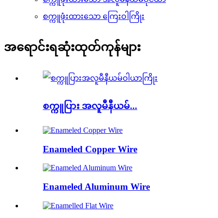
စက္ကူဖုံးထားသော ကြေးဝါကြိုး
အရောင်းရဆုံးထုတ်ကုန်များ
စက္ကူပြား အလူမီနီယမ်...
Enameled Copper Wire
Enameled Aluminum Wire