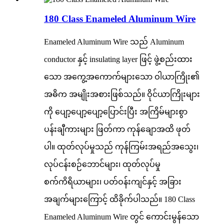
180 Class Enameled Aluminum Wire
Enameled Aluminum Wire သည် Aluminum
conductor နှင့် insulating layer ဖြင့် ဖွဲ့စည်းထား
သော အကွေ့အကောက်များသော ဝါယာကြိုး၏
အဓိက အမျိုးအစားဖြစ်သည်။ ဝိုင်ယာကြိုးများ
ကို ပျော့ပျော့ပျော့ပြောင်းပြီး အကြိမ်များစွာ
ပန်းချီကားများ ဖြတ်ကာ ကုန်ချောအထိ ဖုတ်
ပါ။ ထုတ်လုပ်မှုသည် ကုန်ကြမ်းအရည်အသွေး၊
လုပ်ငန်းစဉ်ဘောင်များ၊ ထုတ်လုပ်မှု
စက်ကိရိယာများ၊ ပတ်ဝန်းကျင်နှင့် အခြား
အချက်များကြောင့် ထိခိုက်ပါသည်။ 180 Class
Enameled Aluminum Wire တွင် ကောင်းမွန်သော