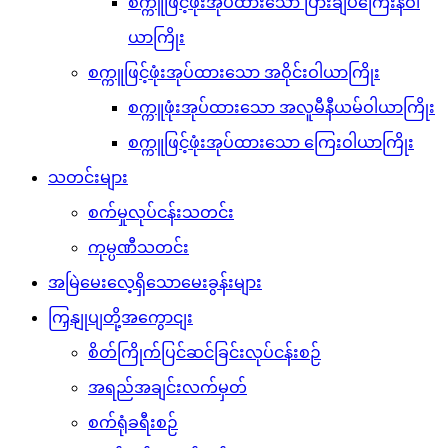
စက္ကူဖြင့်ဖုံးအုပ်ထားသော ပြားချပ်ကြေးနီဝါ
ယာကြိုး
စက္ကူဖြင့်ဖုံးအုပ်ထားသော အဝိုင်းဝါယာကြိုး
စက္ကူဖုံးအုပ်ထားသော အလူမီနီယမ်ဝါယာကြိုး
စက္ကူဖြင့်ဖုံးအုပ်ထားသော ကြေးဝါယာကြိုး
သတင်းများ
စက်မှုလုပ်ငန်းသတင်း
ကုမ္ပဏီသတင်း
အမြဲမေးလေ့ရှိသောမေးခွန်းများ
ကြှနျုပျတို့အကွောငျး
စိတ်ကြိုက်ပြင်ဆင်ခြင်းလုပ်ငန်းစဉ်
အရည်အချင်းလက်မှတ်
စက်ရုံခရီးစဉ်