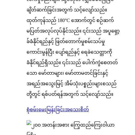
ချိတ်ဆက်ခြင်းအတွက် သင့်လျော်သည်။
ထုတ်ကုန်သည် 180°C အောက်တွင် စဉ်ဆက်
မပြတ်အလုပ်လုပ်နိုင်သည်။ ၎င်းသည် အပူရှော့
ခ်ခံနိုင်ရည်နှင့် ဖြတ်တောက်မှုစမ်းသပ်မှု
ကောင်းမွန်ပြီး ပျော်ရည်နှင့် ရေခဲသေတ္တာကို
ခံနိုင်ရည်ရှိသည်။ ၎င်းသည် ပေါက်ကွဲစေတတ်
သော မော်တာများ၊ မော်တာမတင်ခြင်းနှင့်
အရည်အသွေးမြင့် အိမ်သုံးပစ္စည်းများစသည်
တို့တွင် ရစ်ပတ်ရန်အတွက် သင့်လျော်သည်။
စုံစမ်းမေးမြန်းခြင်း
အသေးစိတ်