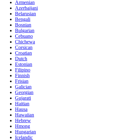
Armenian
Azerbaijani
Belarusian
Bengali
Bosnian
Bulgarian
Cebuano
Chichewa
Corsican
Croatian
Dutch
Estonian
Filipino
Finnish
Frisian
Galician
Georgian
Gujarati
Haitian
Hausa
Hawaiian
Hebrew
Hmong
Hungarian
Icelandic