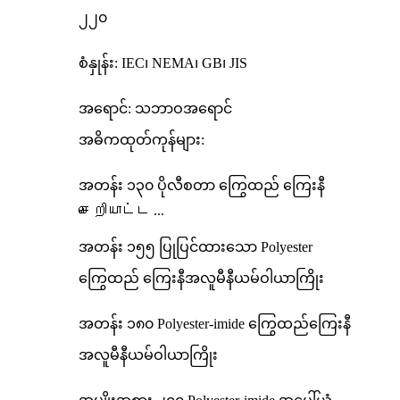
၂၂၀
စံနှုန်း: IEC၊ NEMA၊ GB၊ JIS
အရောင်: သဘာဝအရောင်
အဓိကထုတ်ကုန်များ:
အတန်း ၁၃၀ ပိုလီစတာ ကြွေထည် ကြေးနီ
செறியாட்ட ...
အတန်း ၁၅၅ ပြုပြင်ထားသော Polyester
ကြွေထည် ကြေးနီအလူမီနီယမ်ဝါယာကြိုး
အတန်း ၁၈၀ Polyester-imide ကြွေထည်ကြေးနီ
အလူမီနီယမ်ဝါယာကြိုး