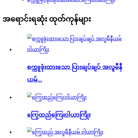
အရောင်းရဆုံး ထုတ်ကုန်များ
စက္ကူဖုံးထားသော ပြားချပ်ချပ် အလူမီနီ
ယမ်...
ကြွေထည်ကြေးဝါယာကြိုး