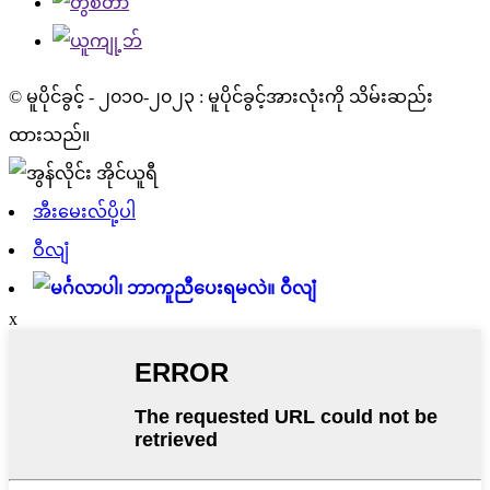
© မူပိုင်ခွင့် - ၂၀၁၀-၂၀၂၃ : မူပိုင်ခွင့်အားလုံးကို သိမ်းဆည်း
ထားသည်။
အီးမေးလ်ပို့ပါ
ဝီလျံ
ဝီလျံ
x