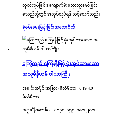
ထုတ်လုပ်ခြင်း၊ ကျောက်မီးသွေးတူးဖော်ခြင်း
စသည်တို့တွင် အလုပ်လုပ်ရန် သင့်လျော်သည်။
စုံစမ်းမေးမြန်းခြင်း
အသေးစိတ်
ကြွေထည် ကြေးနီဖြင့် ဖုံးအုပ်ထားသော
အလူမီနီယမ် ဝါယာကြိုး
အချင်းအပိုင်းအခြား (မီလီမီတာ): 0.19-4.0
မီလီမီတာ
အပူချိန်အတန်း (C): ၁၃၀၊ ၁၅၅၊ ၁၈၀၊ ၂၀၀၊