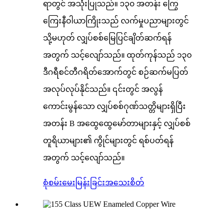
ရာတွင် အသုံးပြုသည်။ ၁၃၀ အတန်း ကြွေ
ကြေးနီဝါယာကြိုးသည် လက်မှုပညာများတွင်
သို့မဟုတ် လျှပ်စစ်မြေပြင်ချိတ်ဆက်ရန်
အတွက် သင့်လျော်သည်။ ထုတ်ကုန်သည် ၁၃၀
ဒီဂရီစင်တီဂရိတ်အောက်တွင် စဉ်ဆက်မပြတ်
အလုပ်လုပ်နိုင်သည်။ ၎င်းတွင် အလွန်
ကောင်းမွန်သော လျှပ်စစ်ဂုဏ်သတ္တိများရှိပြီး
အတန်း B အထွေထွေမော်တာများနှင့် လျှပ်စစ်
တူရိယာများ၏ ကွိုင်များတွင် ရစ်ပတ်ရန်
အတွက် သင့်လျော်သည်။
စုံစမ်းမေးမြန်းခြင်း
အသေးစိတ်