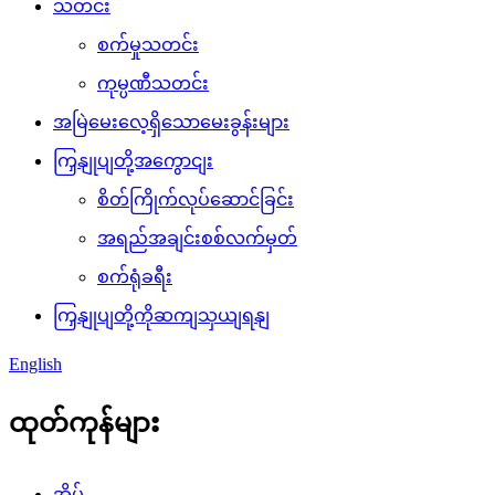
သတင်း
စက်မှုသတင်း
ကုမ္ပဏီသတင်း
အမြဲမေးလေ့ရှိသောမေးခွန်းများ
ကြှနျုပျတို့အကွောငျး
စိတ်ကြိုက်လုပ်ဆောင်ခြင်း
အရည်အချင်းစစ်လက်မှတ်
စက်ရုံခရီး
ကြှနျုပျတို့ကိုဆကျသှယျရနျ
English
ထုတ်ကုန်များ
အိမ်