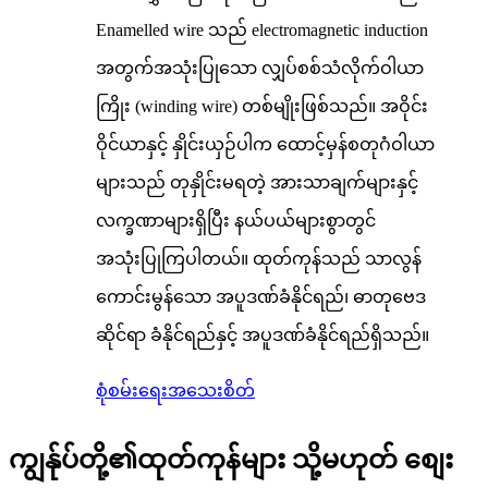
Enamelled wire သည် electromagnetic induction
အတွက်အသုံးပြုသော လျှပ်စစ်သံလိုက်ဝါယာ
ကြိုး (winding wire) တစ်မျိုးဖြစ်သည်။ အဝိုင်း
ဝိုင်ယာနှင့် နှိုင်းယှဉ်ပါက ထောင့်မှန်စတုဂံဝါယာ
များသည် တုနှိုင်းမရတဲ့ အားသာချက်များနှင့်
လက္ခဏာများရှိပြီး နယ်ပယ်များစွာတွင်
အသုံးပြုကြပါတယ်။ ထုတ်ကုန်သည် သာလွန်
ကောင်းမွန်သော အပူဒဏ်ခံနိုင်ရည်၊ ဓာတုဗေဒ
ဆိုင်ရာ ခံနိုင်ရည်နှင့် အပူဒဏ်ခံနိုင်ရည်ရှိသည်။
စုံစမ်းရေး
အသေးစိတ်
ကျွန်ုပ်တို့၏ထုတ်ကုန်များ သို့မဟုတ် စျေး