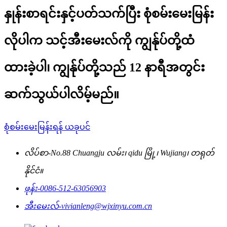
နှုန်းစာရင်းနှင့်ပတ်သက်ပြီး စုံစမ်းမေးမြန်း
လိုပါက သင့်အီးမေးလ်ကို ကျွန်ုပ်တို့ထံ
ထားခဲ့ပါ၊ ကျွန်ုပ်တို့သည် 12 နာရီအတွင်း
ဆက်သွယ်ပါလိမ့်မည်။
စုံစမ်းမေးမြန်းရန် ယခုပင်
လိပ်စာ-
No.88 Chuangju လမ်း၊ qidu မြို့၊ Wujiang၊ တရုတ်
နိုင်ငံ။
ဖုန်း-
0086-512-63056903
အီးမေးလ်-
vivianleng@wjxinyu.com.cn