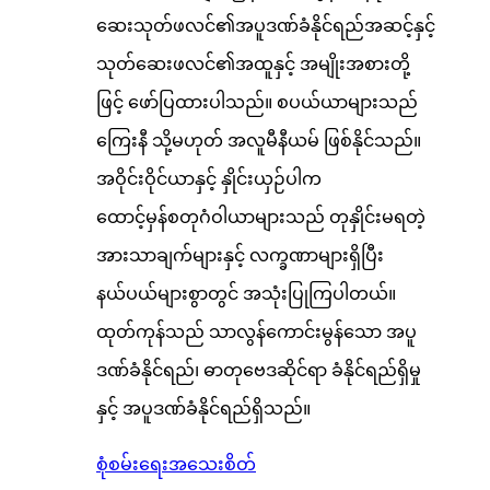
ဆေးသုတ်ဖလင်၏အပူဒဏ်ခံနိုင်ရည်အဆင့်နှင့်
သုတ်ဆေးဖလင်၏အထူနှင့် အမျိုးအစားတို့
ဖြင့် ဖော်ပြထားပါသည်။ စပယ်ယာများသည်
ကြေးနီ သို့မဟုတ် အလူမီနီယမ် ဖြစ်နိုင်သည်။
အဝိုင်းဝိုင်ယာနှင့် နှိုင်းယှဉ်ပါက
ထောင့်မှန်စတုဂံဝါယာများသည် တုနှိုင်းမရတဲ့
အားသာချက်များနှင့် လက္ခဏာများရှိပြီး
နယ်ပယ်များစွာတွင် အသုံးပြုကြပါတယ်။
ထုတ်ကုန်သည် သာလွန်ကောင်းမွန်သော အပူ
ဒဏ်ခံနိုင်ရည်၊ ဓာတုဗေဒဆိုင်ရာ ခံနိုင်ရည်ရှိမှု
နှင့် အပူဒဏ်ခံနိုင်ရည်ရှိသည်။
စုံစမ်းရေး
အသေးစိတ်