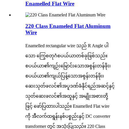
Enamelled Flat Wire
220 Class Enameled Flat Aluminum
Wire
Enamelled rectangular wire သည် R Angle ပါ
သော ကြွေစတုဂံစပယ်ယာတစ်ခုဖြစ်သည်။
စပယ်ယာ၏ကျဉ်းမြောင်းသောအစွန်းတန်ဖိုး၊
စပယ်ယာ၏ကျယ်ပြန့်သောအစွန်းတန်ဖိုး၊
ဆေးသုတ်ဖလင်၏အပူဒဏ်ခံနိုင်ရည်အဆင့်နှင့်
သုတ်ဆေးဖလင်၏အထူနှင့် အမျိုးအစားတို့
ဖြင့် ဖော်ပြထားပါသည်။ Enamelled Flat wire
ကို အီလက်ထရွန်းနစ်ပစ္စည်းနှင့် DC converter
transformer တွင် အသုံးပြုသည်။ 220 Class