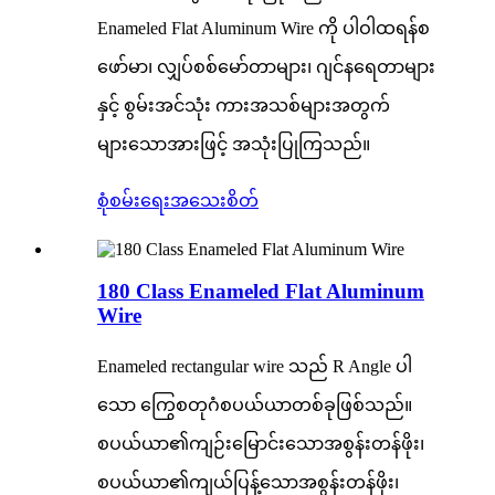
Enameled Flat Aluminum Wire ကို ပါဝါထရန်စ
ဖော်မာ၊ လျှပ်စစ်မော်တာများ၊ ဂျင်နရေတာများ
နှင့် စွမ်းအင်သုံး ကားအသစ်များအတွက်
များသောအားဖြင့် အသုံးပြုကြသည်။
စုံစမ်းရေး
အသေးစိတ်
180 Class Enameled Flat Aluminum
Wire
Enameled rectangular wire သည် R Angle ပါ
သော ကြွေစတုဂံစပယ်ယာတစ်ခုဖြစ်သည်။
စပယ်ယာ၏ကျဉ်းမြောင်းသောအစွန်းတန်ဖိုး၊
စပယ်ယာ၏ကျယ်ပြန့်သောအစွန်းတန်ဖိုး၊