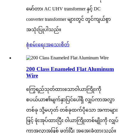
မော်တာ၊ AC UHV transformer နှင့် DC
converter transformer များတွင် တွင်ကျယ်စွာ
အသုံးပြုပါသည်။
စုံစမ်းရေး
အသေးစိတ်
200 Class Enameled Flat Aluminum
Wire
ကြွေရည်သုတ်ထားသောဝါယာကြိုးကို
စပယ်ယာ၏မျက်နှာပြင်ပေါ်ရှိ လျှပ်ကာအလွှာ
တစ်ခု သို့မဟုတ် တစ်ခုထက်ပိုသော အကာများ
ဖြင့် ဖုံးအုပ်ထားပြီး ဝါယာကြိုးတစ်မျိုးကို လျှပ်
ကာအလွှာအဖြစ် ဖုတ်ပြီး အအေးခံထားသည်။