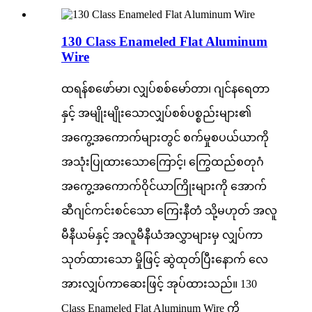
130 Class Enameled Flat Aluminum
Wire
ထရန်စဖော်မာ၊ လျှပ်စစ်မော်တာ၊ ဂျင်နရေတာ
နှင့် အမျိုးမျိုးသောလျှပ်စစ်ပစ္စည်းများ၏
အကွေ့အကောက်များတွင် စက်မှုစပယ်ယာကို
အသုံးပြုထားသောကြောင့်၊ ကြွေထည်စတုဂံ
အကွေ့အကောက်ဝိုင်ယာကြိုးများကို အောက်
ဆီဂျင်ကင်းစင်သော ကြေးနီတံ သို့မဟုတ် အလူ
မီနီယမ်နှင့် အလူမီနီယံအလွှာများမှ လျှပ်ကာ
သုတ်ထားသော မှိုဖြင့် ဆွဲထုတ်ပြီးနောက် လေ
အားလျှပ်ကာဆေးဖြင့် အုပ်ထားသည်။ 130
Class Enameled Flat Aluminum Wire ကို