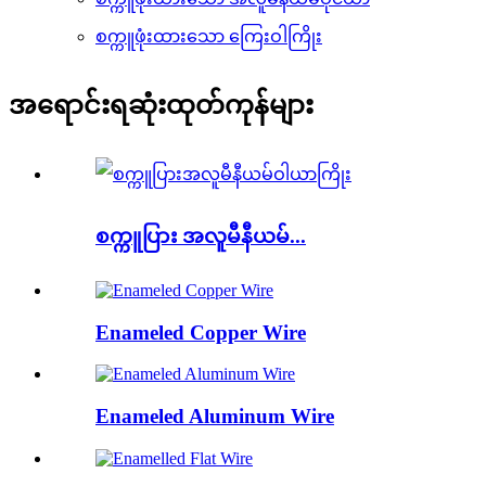
စက္ကူဖုံးထားသော ကြေးဝါကြိုး
အရောင်းရဆုံးထုတ်ကုန်များ
စက္ကူပြား အလူမီနီယမ်...
Enameled Copper Wire
Enameled Aluminum Wire