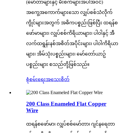
(မော်တာများနှင့် မီးစက်များအပါအဝင်)
အကွေ့အကောက်များသော လျှပ်စစ်သံလိုက်
ကွိုင်များအတွက် အဓိကပစ္စည်းဖြစ်ပြီး ထရန်စ
ဖော်မာများ၊ လျှပ်စစ်ကိရိယာများ၊ ပါဝါနှင့် အီ
လက်ထရွန်းနစ်အစိတ်အပိုင်းများ၊ ပါဝါကိရိယာ
များ၊ အိမ်သုံးပစ္စည်းများ၊ မော်တော်ယာဥ်
ပစ္စည်းများ စသည်တို့ဖြစ်သည်။
စုံစမ်းရေး
အသေးစိတ်
200 Class Enameled Flat Copper
Wire
ထရန်စဖော်မာ၊ လျှပ်စစ်မော်တာ၊ ဂျင်နရေတာ