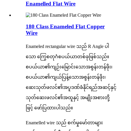
Enamelled Flat Wire
180 Class Enameled Flat Copper
Wire
Enameled rectangular wire သည် R Angle ပါ
သော ကြွေစတုဂံစပယ်ယာတစ်ခုဖြစ်သည်။
စပယ်ယာ၏ကျဉ်းမြောင်းသောအစွန်းတန်ဖိုး၊
စပယ်ယာ၏ကျယ်ပြန့်သောအစွန်းတန်ဖိုး၊
ဆေးသုတ်ဖလင်၏အပူဒဏ်ခံနိုင်ရည်အဆင့်နှင့်
သုတ်ဆေးဖလင်၏အထူနှင့် အမျိုးအစားတို့
ဖြင့် ဖော်ပြထားပါသည်။
Enamelled wire သည် စက်မှုမော်တာများ