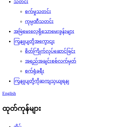
သတင်း
စက်မှုသတင်း
ကုမ္ပဏီသတင်း
အမြဲမေးလေ့ရှိသောမေးခွန်းများ
ကြှနျုပျတို့အကွောငျး
စိတ်ကြိုက်လုပ်ဆောင်ခြင်း
အရည်အချင်းစစ်လက်မှတ်
စက်ရုံခရီး
ကြှနျုပျတို့ကိုဆကျသှယျရနျ
English
ထုတ်ကုန်များ
အိမ်