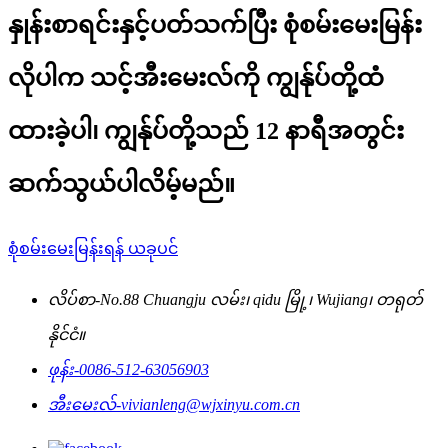
နှုန်းစာရင်းနှင့်ပတ်သက်ပြီး စုံစမ်းမေးမြန်း
လိုပါက သင့်အီးမေးလ်ကို ကျွန်ုပ်တို့ထံ
ထားခဲ့ပါ၊ ကျွန်ုပ်တို့သည် 12 နာရီအတွင်း
ဆက်သွယ်ပါလိမ့်မည်။
စုံစမ်းမေးမြန်းရန် ယခုပင်
လိပ်စာ-
No.88 Chuangju လမ်း၊ qidu မြို့၊ Wujiang၊ တရုတ်
နိုင်ငံ။
ဖုန်း-
0086-512-63056903
အီးမေးလ်-
vivianleng@wjxinyu.com.cn