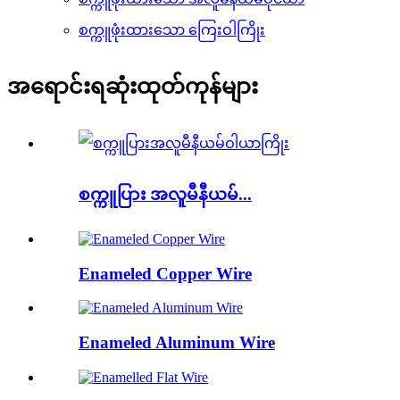
စက္ကူဖုံးထားသော ကြေးဝါကြိုး
အရောင်းရဆုံးထုတ်ကုန်များ
စက္ကူပြား အလူမီနီယမ်...
Enameled Copper Wire
Enameled Aluminum Wire