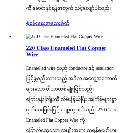
ကို မောင်းနှင်ရန်အတွက် သင့်လျော်ပါသည်။
စုံစမ်းရေး
အသေးစိတ်
220 Class Enameled Flat Copper
Wire
Enamelled wire သည် conductor နှင့် insulation
ဖြင့်ဖွဲ့စည်းထားသည့် အဓိက အကွေ့အကောက်
များသော ဝါယာတစ်မျိုးဖြစ်သည်။
ကြေးနန်းကြိုးကို လိမ်းခြယ်ပြီး အကြိမ်များစွာ
ဖုတ်ပေးခြင်းဖြင့် ပျော့သွားပါသည်။ 220 Class
Enameled Flat Copper Wire ကို
ခြောက်သွေ့သော အမျိုးအစား ထရန်စဖော်မာ၊