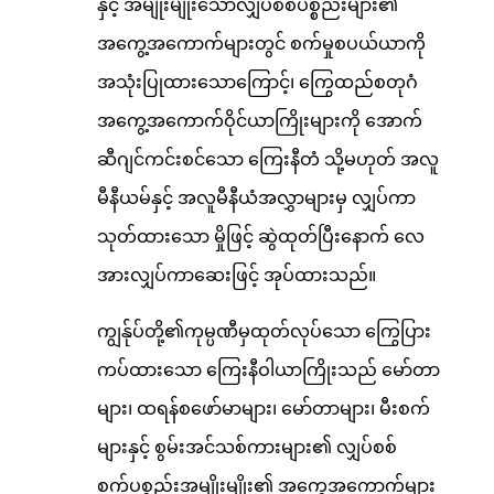
နှင့် အမျိုးမျိုးသောလျှပ်စစ်ပစ္စည်းများ၏
အကွေ့အကောက်များတွင် စက်မှုစပယ်ယာကို
အသုံးပြုထားသောကြောင့်၊ ကြွေထည်စတုဂံ
အကွေ့အကောက်ဝိုင်ယာကြိုးများကို အောက်
ဆီဂျင်ကင်းစင်သော ကြေးနီတံ သို့မဟုတ် အလူ
မီနီယမ်နှင့် အလူမီနီယံအလွှာများမှ လျှပ်ကာ
သုတ်ထားသော မှိုဖြင့် ဆွဲထုတ်ပြီးနောက် လေ
အားလျှပ်ကာဆေးဖြင့် အုပ်ထားသည်။
ကျွန်ုပ်တို့၏ကုမ္ပဏီမှထုတ်လုပ်သော ကြွေပြား
ကပ်ထားသော ကြေးနီဝါယာကြိုးသည် မော်တာ
များ၊ ထရန်စဖော်မာများ၊ မော်တာများ၊ မီးစက်
များနှင့် စွမ်းအင်သစ်ကားများ၏ လျှပ်စစ်
စက်ပစ္စည်းအမျိုးမျိုး၏ အကွေ့အကောက်များ