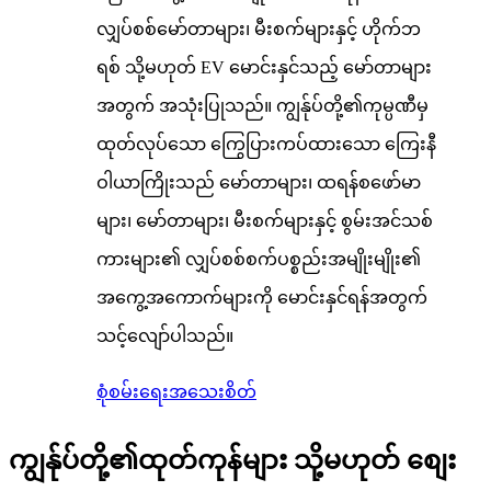
လျှပ်စစ်မော်တာများ၊ မီးစက်များနှင့် ဟိုက်ဘ
ရစ် သို့မဟုတ် EV မောင်းနှင်သည့် မော်တာများ
အတွက် အသုံးပြုသည်။ ကျွန်ုပ်တို့၏ကုမ္ပဏီမှ
ထုတ်လုပ်သော ကြွေပြားကပ်ထားသော ကြေးနီ
ဝါယာကြိုးသည် မော်တာများ၊ ထရန်စဖော်မာ
များ၊ မော်တာများ၊ မီးစက်များနှင့် စွမ်းအင်သစ်
ကားများ၏ လျှပ်စစ်စက်ပစ္စည်းအမျိုးမျိုး၏
အကွေ့အကောက်များကို မောင်းနှင်ရန်အတွက်
သင့်လျော်ပါသည်။
စုံစမ်းရေး
အသေးစိတ်
ကျွန်ုပ်တို့၏ထုတ်ကုန်များ သို့မဟုတ် စျေး