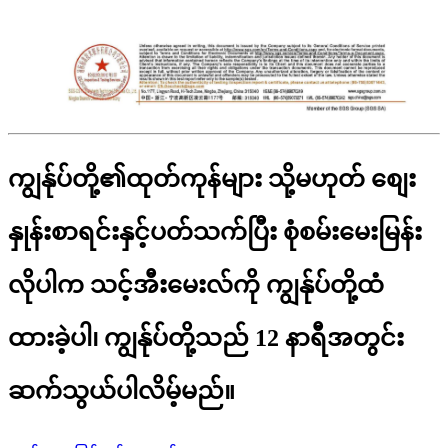
ကျွန်ုပ်တို့၏ထုတ်ကုန်များ သို့မဟုတ် စျေး
နှုန်းစာရင်းနှင့်ပတ်သက်ပြီး စုံစမ်းမေးမြန်း
လိုပါက သင့်အီးမေးလ်ကို ကျွန်ုပ်တို့ထံ
ထားခဲ့ပါ၊ ကျွန်ုပ်တို့သည် 12 နာရီအတွင်း
ဆက်သွယ်ပါလိမ့်မည်။