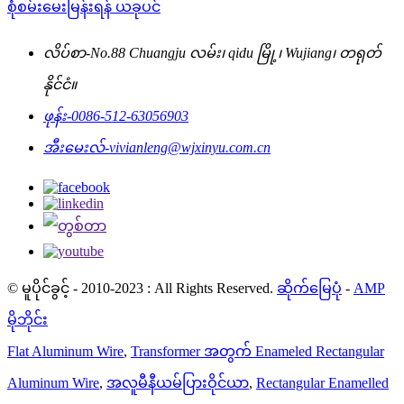
စုံစမ်းမေးမြန်းရန် ယခုပင်
လိပ်စာ-
No.88 Chuangju လမ်း၊ qidu မြို့၊ Wujiang၊ တရုတ်
နိုင်ငံ။
ဖုန်း-
0086-512-63056903
အီးမေးလ်-
vivianleng@wjxinyu.com.cn
© မူပိုင်ခွင့် - 2010-2023 : All Rights Reserved.
ဆိုက်မြေပုံ
-
AMP
မိုဘိုင်း
Flat Aluminum Wire
,
Transformer အတွက် Enameled Rectangular
Aluminum Wire
,
အလူမီနီယမ်ပြားဝိုင်ယာ
,
Rectangular Enamelled