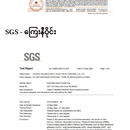
SGS - ကြေးနီဝိုင်း