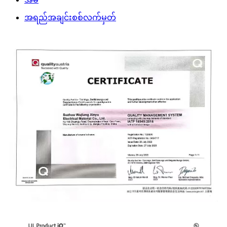
အရည်အချင်းစစ်လက်မှတ်