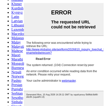
Khmer
Kurdish
Kyrgyz
Latin
Latvian
Lithuanian
Luxembou..
Macedonian
Malagasy
Malay
Malayalam
Maltese
Maori
Marathi
Mongolian
Burmese
Nepali
Norwegian
Pashto
Persian
Punjabi
Serbian
Sesotho
Sinhala