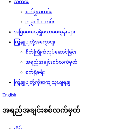
သတင်း
စက်မှုသတင်း
ကုမ္ပဏီသတင်း
အမြဲမေးလေ့ရှိသောမေးခွန်းများ
ကြှနျုပျတို့အကွောငျး
စိတ်ကြိုက်လုပ်ဆောင်ခြင်း
အရည်အချင်းစစ်လက်မှတ်
စက်ရုံခရီး
ကြှနျုပျတို့ကိုဆကျသှယျရနျ
English
အရည်အချင်းစစ်လက်မှတ်
အိမ်