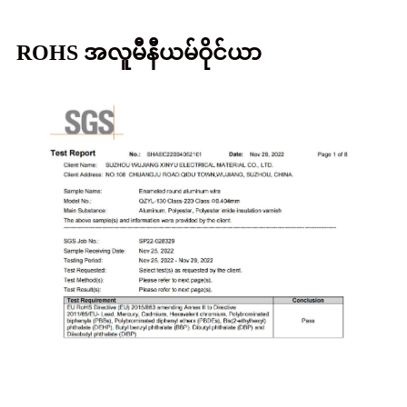
ROHS အလူမီနီယမ်ဝိုင်ယာ