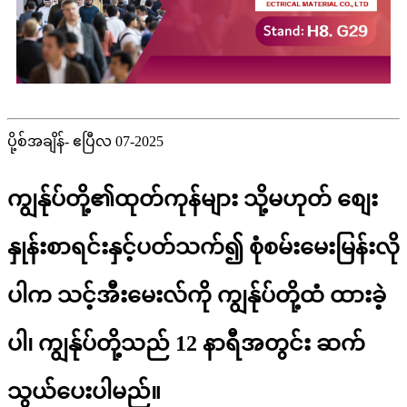
ပို့စ်အချိန်- ဧပြီလ 07-2025
ကျွန်ုပ်တို့၏ထုတ်ကုန်များ သို့မဟုတ် စျေး
နှုန်းစာရင်းနှင့်ပတ်သက်၍ စုံစမ်းမေးမြန်းလို
ပါက သင့်အီးမေးလ်ကို ကျွန်ုပ်တို့ထံ ထားခဲ့
ပါ၊ ကျွန်ုပ်တို့သည် 12 နာရီအတွင်း ဆက်
သွယ်ပေးပါမည်။