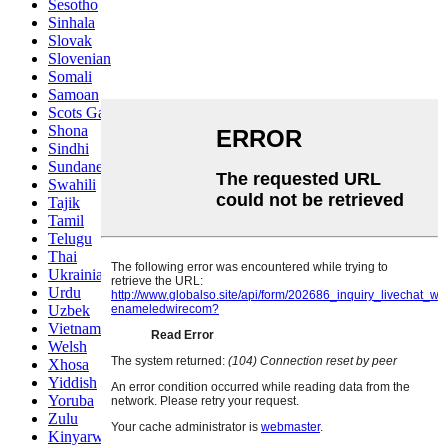
Sesotho
Sinhala
Slovak
Slovenian
Somali
Samoan
Scots Gaelic
Shona
Sindhi
Sundanese
Swahili
Tajik
Tamil
Telugu
Thai
Ukrainian
Urdu
Uzbek
Vietnamese
Welsh
Xhosa
Yiddish
Yoruba
Zulu
Kinyarwanda