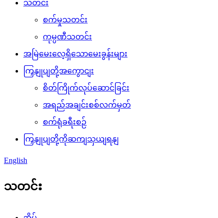
သတင်း
စက်မှုသတင်း
ကုမ္ပဏီသတင်း
အမြဲမေးလေ့ရှိသောမေးခွန်းများ
ကြှနျုပျတို့အကွောငျး
စိတ်ကြိုက်လုပ်ဆောင်ခြင်း
အရည်အချင်းစစ်လက်မှတ်
စက်ရုံခရီးစဉ်
ကြှနျုပျတို့ကိုဆကျသှယျရနျ
English
သတင်း
အိမ်