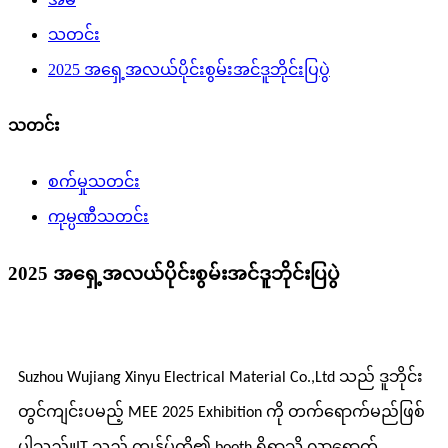
သတင်း
2025 အရှေ့အလယ်ပိုင်းစွမ်းအင်ဒူဘိုင်းပြပွဲ
သတင်း
စက်မှုသတင်း
ကုမ္ပဏီသတင်း
2025 အရှေ့အလယ်ပိုင်းစွမ်းအင်ဒူဘိုင်းပြပွဲ
Suzhou Wujiang Xinyu Electrical Material Co.,Ltd သည် ဒူဘိုင်း
တွင်ကျင်းပမည့် MEE 2025 Exhibition ကို တက်ရောက်မည်ဖြစ်
ပါသည်။IT သည် ကျွန်ုပ်တို့၏ booth ရှိရာသို့ လာရောက်