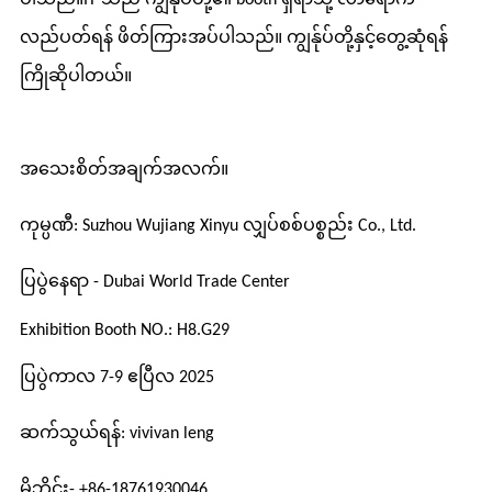
လည်ပတ်ရန် ဖိတ်ကြားအပ်ပါသည်။ ကျွန်ုပ်တို့နှင့်တွေ့ဆုံရန်
ကြိုဆိုပါတယ်။
အသေးစိတ်အချက်အလက်။
ကုမ္ပဏီ: Suzhou Wujiang Xinyu လျှပ်စစ်ပစ္စည်း Co., Ltd.
ပြပွဲနေရာ - Dubai World Trade Center
Exhibition Booth NO.: H8.G29
ပြပွဲကာလ 7-9 ဧပြီလ 2025
ဆက်သွယ်ရန်: vivivan leng
မိုဘိုင်း- +86-18761930046