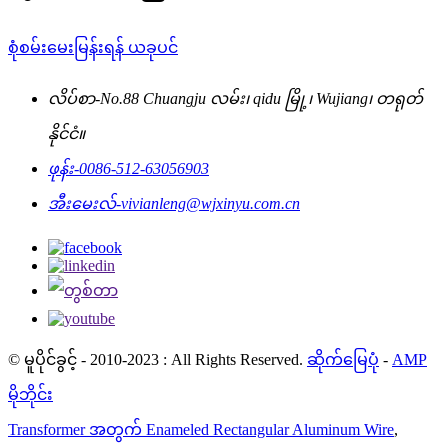
စုံစမ်းမေးမြန်းရန် ယခုပင်
လိပ်စာ-
No.88 Chuangju လမ်း၊ qidu မြို့၊ Wujiang၊ တရုတ်
နိုင်ငံ။
ဖုန်း-
0086-512-63056903
အီးမေးလ်-
vivianleng@wjxinyu.com.cn
© မူပိုင်ခွင့် - 2010-2023 : All Rights Reserved.
ဆိုက်မြေပုံ
-
AMP
မိုဘိုင်း
Transformer အတွက် Enameled Rectangular Aluminum Wire
,