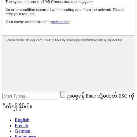
ရှာဖွေရန် Enter သို့မဟုတ် ESC ကို
ပိတ်ရန် နှိပ်ပါ။
English
French
German
Portuguese