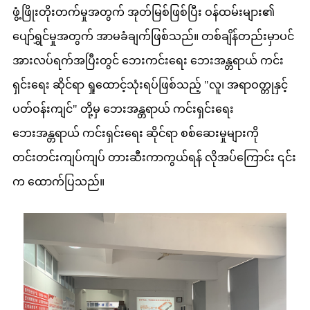
ဖွံ့ဖြိုးတိုးတက်မှုအတွက် အုတ်မြစ်ဖြစ်ပြီး ဝန်ထမ်းများ၏
ပျော်ရွှင်မှုအတွက် အာမခံချက်ဖြစ်သည်။ တစ်ချိန်တည်းမှာပင်
အားလပ်ရက်အပြီးတွင် ဘေးကင်းရေး ဘေးအန္တရာယ် ကင်း
ရှင်းရေး ဆိုင်ရာ ရှုထောင့်သုံးရပ်ဖြစ်သည့် "လူ၊ အရာဝတ္တုနှင့်
ပတ်ဝန်းကျင်" တို့မှ ဘေးအန္တရာယ် ကင်းရှင်းရေး
ဘေးအန္တရာယ် ကင်းရှင်းရေး ဆိုင်ရာ စစ်ဆေးမှုများကို
တင်းတင်းကျပ်ကျပ် တားဆီးကာကွယ်ရန် လိုအပ်ကြောင်း ၎င်း
က ထောက်ပြသည်။