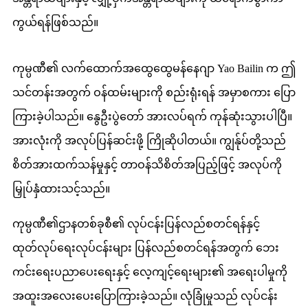
ကွယ်ရန်ဖြစ်သည်။
ကုမ္ပဏီ၏ လက်ထောက်အထွေထွေမန်နေဂျာ Yao Bailin က ဤ
သင်တန်းအတွက် ဝန်ထမ်းများကို စည်းရုံးရန် အမှာစကား ပြော
ကြားခဲ့ပါသည်။ နွေဦးပွဲတော် အားလပ်ရက် ကုန်ဆုံးသွားပါပြီ။
အားလုံးကို အလုပ်ပြန်ဆင်းဖို့ ကြိုဆိုပါတယ်။ ကျွန်ုပ်တို့သည်
စိတ်အားထက်သန်မှုနှင့် တာဝန်သိစိတ်အပြည့်ဖြင့် အလုပ်ကို
မြှုပ်နှံထားသင့်သည်။
ကုမ္ပဏီ၏ဌာနတစ်ခုစီ၏ လုပ်ငန်းပြန်လည်စတင်ရန်နှင့်
ထုတ်လုပ်ရေးလုပ်ငန်းများ ပြန်လည်စတင်ရန်အတွက် ဘေး
ကင်းရေးပညာပေးရေးနှင့် လေ့ကျင့်ရေးများ၏ အရေးပါမှုကို
အထူးအလေးပေးပြောကြားခဲ့သည်။ လုံခြုံမှုသည် လုပ်ငန်း