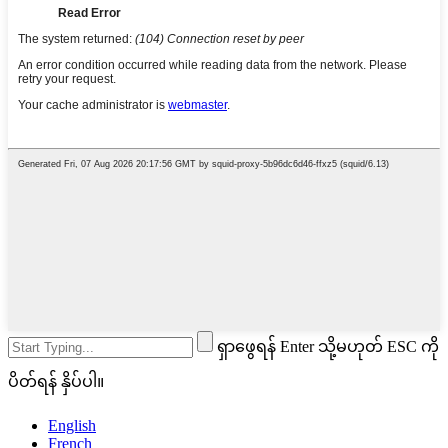
ရှာဖွေရန် Enter သို့မဟုတ် ESC ကို
ပိတ်ရန် နှိပ်ပါ။
English
French