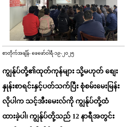
စာတိုက်အချိန်- ဖေဖော်ဝါရီ-၁၉-၂၀၂၅
ကျွန်ုပ်တို့၏ထုတ်ကုန်များ သို့မဟုတ် စျေး
နှုန်းစာရင်းနှင့်ပတ်သက်ပြီး စုံစမ်းမေးမြန်း
လိုပါက သင့်အီးမေးလ်ကို ကျွန်ုပ်တို့ထံ
ထားခဲ့ပါ၊ ကျွန်ုပ်တို့သည် 12 နာရီအတွင်း