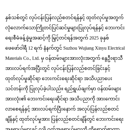
နှစ်သစ်တွင် လုပ်ငန်းပြန်လည်စတင်ရန်နှင့် ထုတ်လုပ်မှုအတွက်
လုံလောက်သောကြိုတင်ပြင်ဆင်မှုများပြုလုပ်ရန်နှင့် ဘေးကင်း
ရေးစီမံခန့်ခွဲမှုအဆင့်ကို မြှင့်တင်ရန်အတွက် 2025 ခုနှစ်
ဖေဖော်ဝါရီ 12 ရက် နံနက်တွင် Suzhou Wujiang Xinyu Electrical
Materials Co., Ltd. မှ ဝန်ထမ်းများအားလုံးအတွက် နွေဦးရာသီ
အားလပ်ရက်အပြီးတွင် လုပ်ငန်းပြန်လည်စတင်ခြင်းနှင့်
ထုတ်လုပ်မှုဆိုင်ရာ ဘေးကင်းရေးဆိုင်ရာ အသိပညာပေး
သင်တန်းကို ပြုလုပ်ခဲ့ပါသည်။ ရည်ရွယ်ချက်မှာ ဝန်ထမ်းများ
အားလုံး၏ ဘေးကင်းရေးဆိုင်ရာ အသိပညာကို အားကောင်း
လာစေရန်နှင့် အားလပ်ရက်ပြီးနောက် အလုပ်ပြန်လည်စတင်
ချိန်နှင့် ထုတ်လုပ်မှုအား ပြန်လည်စတင်ချိန်တွင် ဘေးကင်းရေး
အန္တရာယ်များနှင့် လျှို့ဝှက်အန္တရာယ်များကို ထိရောက်စွာကာ