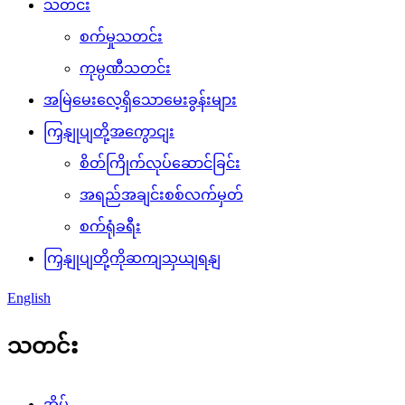
သတင်း
စက်မှုသတင်း
ကုမ္ပဏီသတင်း
အမြဲမေးလေ့ရှိသောမေးခွန်းများ
ကြှနျုပျတို့အကွောငျး
စိတ်ကြိုက်လုပ်ဆောင်ခြင်း
အရည်အချင်းစစ်လက်မှတ်
စက်ရုံခရီး
ကြှနျုပျတို့ကိုဆကျသှယျရနျ
English
သတင်း
အိမ်