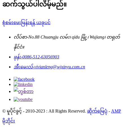
ဆက်သွယ်ပါလိမ့်မည်။
စုံစမ်းမေးမြန်းရန် ယခုပင်
လိပ်စာ-
No.88 Chuangju လမ်း၊ qidu မြို့၊ Wujiang၊ တရုတ်
နိုင်ငံ။
ဖုန်း-
0086-512-63056903
အီးမေးလ်-
vivianleng@wjxinyu.com.cn
© မူပိုင်ခွင့် - 2010-2023 : All Rights Reserved.
ဆိုက်မြေပုံ
-
AMP
မိုဘိုင်း