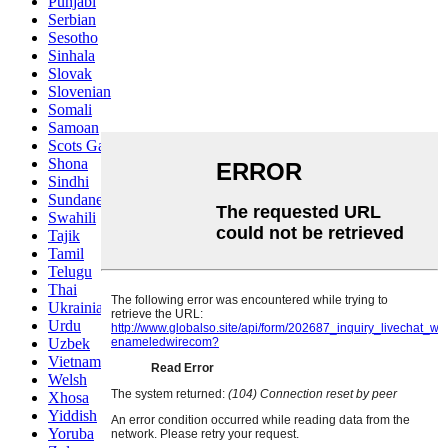
Punjabi
Serbian
Sesotho
Sinhala
Slovak
Slovenian
Somali
Samoan
Scots Gaelic
Shona
Sindhi
Sundanese
Swahili
Tajik
Tamil
Telugu
Thai
Ukrainian
Urdu
Uzbek
Vietnamese
Welsh
Xhosa
Yiddish
Yoruba