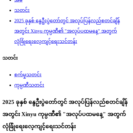
သတင်း
2025 ခုနှစ် နွေဦးပွဲတော်တွင် အလုပ်ပြန်လည်စတင်ချိန်
အတွင်း Xinyu ကုမ္ပဏီ၏ "အလုပ်ပထမနေ့" အတွက်
လုံခြုံရေးလေ့ကျင့်ရေးသင်တန်း
သတင်း
စက်မှုသတင်း
ကုမ္ပဏီသတင်း
2025 ခုနှစ် နွေဦးပွဲတော်တွင် အလုပ်ပြန်လည်စတင်ချိန်
အတွင်း Xinyu ကုမ္ပဏီ၏ "အလုပ်ပထမနေ့" အတွက်
လုံခြုံရေးလေ့ကျင့်ရေးသင်တန်း